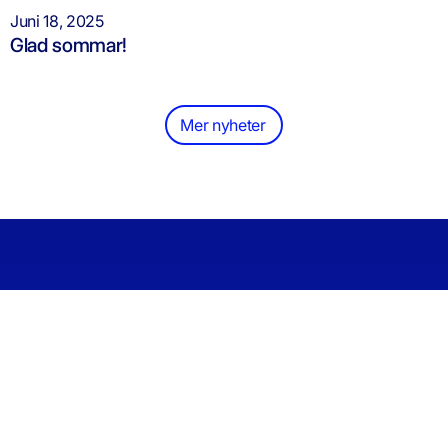
Juni 18, 2025
Glad sommar!
Mer nyheter
Security
Om Oss
Tjänster
Om Oss
Översikt
Solution
Följ Oss
Vi har idag
Linkedin
Medarbetare
Informationssä
många års