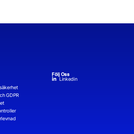
Följ Oss
Linkedin
säkerhet
och GDPR
et
ntroller
erlevnad