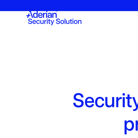
Securit
p