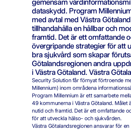
gemensam vårdinformationsmilj
dataskydd. Program Millennium 
med avtal med Västra Götalands
tillhandahålla en hållbar och m
framtid. Det är ett omfattande
övergripande strategier för att
bra sjukvård som skapar förutsät
Götalandsregionen andra uppdrag 
i Västra Götaland. Västra Götala
Security Solution får förnyat förtroende 
Millennium) inom områdena informationss
Program Millennium är ett samarbete mell
49 kommunerna i Västra Götaland. Målet är
nutid och framtid. Det är ett omfattande 
för att utveckla hälso- och sjukvården.
Västra Götalandsregionen ansvarar för en b