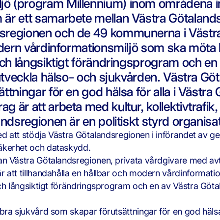
ö (program Millennium) inom områdena i
är ett samarbete mellan Västra Götalands
regionen och de 49 kommunerna i Västra 
odern vårdinformationsmiljö som ska möta 
 och långsiktigt förändringsprogram och e
 utveckla hälso- och sjukvården. Västra Gö
tningar för en god hälsa för alla i Västra
är att arbeta med kultur, kollektivtrafik, t
ndsregionen är en politiskt styrd organisat
med att stödja Västra Götalandsregionen i införandet av
äkerhet och dataskydd.
an Västra Götalandsregionen, privata vårdgivare med a
 att tillhandahålla en hållbar och modern vårdinformat
och långsiktigt förändringsprogram och en av Västra Göt
ra sjukvård som skapar förutsättningar för en god hälsa 