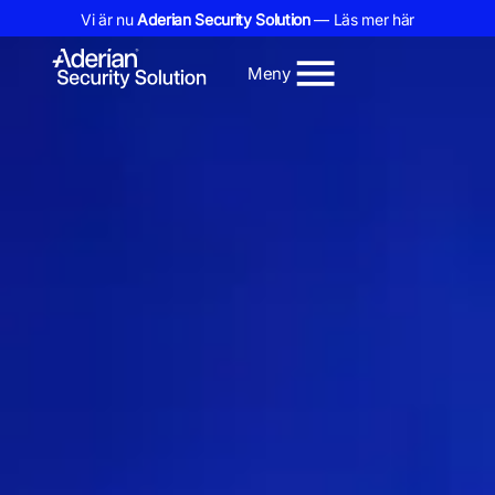
Vi är nu
Aderian Security Solution
— Läs mer här
Meny